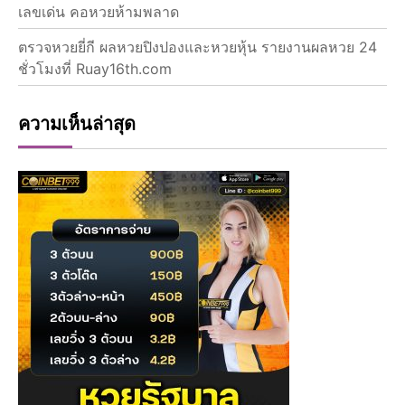
เลขเด่น คอหวยห้ามพลาด
ตรวจหวยยี่กี ผลหวยปิงปองและหวยหุ้น รายงานผลหวย 24
ชั่วโมงที่ Ruay16th.com
ความเห็นล่าสุด