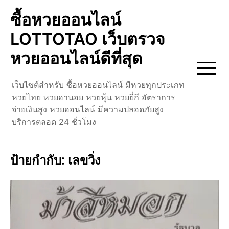
Skip
ซื้อหวยออนไลน์
to
content
LOTTOTAO เว็บตรวจ
หวยออนไลน์ดีที่สุด
เว็บไซต์สำหรับ ซื้อหวยออนไลน์ มีหวยทุกประเภท
หวยไทย หวยฮานอย หวยหุ้น หวยยี่กี อัตราการ
จ่ายเงินสูง หวยออนไลน์ มีความปลอดภัยสูง
บริการตลอด 24 ชั่วโมง
ป้ายกำกับ:
เลขวิ่ง