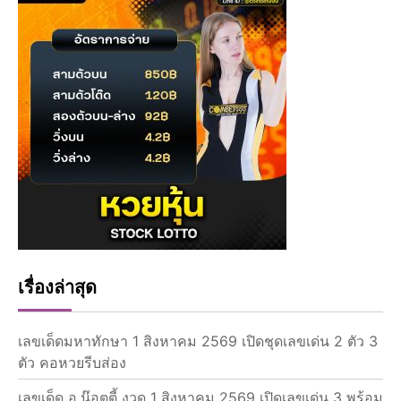
เรื่องล่าสุด
เลขเด็ดมหาทักษา 1 สิงหาคม 2569 เปิดชุดเลขเด่น 2 ตัว 3
ตัว คอหวยรีบส่อง
เลขเด็ด อ.น๊อตตี้ งวด 1 สิงหาคม 2569 เปิดเลขเด่น 3 พร้อม