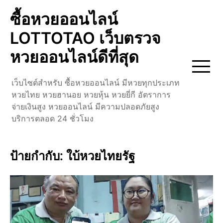
Skip
ซื้อหวยออนไลน์
to
content
LOTTOTAO เว็บตรวจ
หวยออนไลน์ดีที่สุด
เว็บไซต์สำหรับ ซื้อหวยออนไลน์ มีหวยทุกประเภท
หวยไทย หวยฮานอย หวยหุ้น หวยยี่กี อัตราการ
จ่ายเงินสูง หวยออนไลน์ มีความปลอดภัยสูง
บริการตลอด 24 ชั่วโมง
ป้ายกำกับ:
ใบ้หวยไทยรัฐ