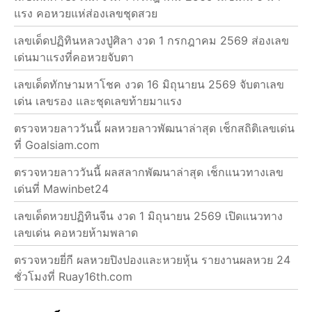
แรง คอหวยแห่ส่องเลขชุดสวย
เลขเด็ดปฏิทินหลวงปู่ศิลา งวด 1 กรกฎาคม 2569 ส่องเลข
เด่นมาแรงที่คอหวยจับตา
เลขเด็ดทักษามหาโชค งวด 16 มิถุนายน 2569 จับตาเลข
เด่น เลขรอง และชุดเลขท้ายมาแรง
ตรวจหวยลาววันนี้ ผลหวยลาวพัฒนาล่าสุด เช็กสถิติเลขเด่น
ที่ Goalsiam.com
ตรวจหวยลาววันนี้ ผลสลากพัฒนาล่าสุด เช็กแนวทางเลข
เด่นที่ Mawinbet24
เลขเด็ดหวยปฏิทินจีน งวด 1 มิถุนายน 2569 เปิดแนวทาง
เลขเด่น คอหวยห้ามพลาด
ตรวจหวยยี่กี ผลหวยปิงปองและหวยหุ้น รายงานผลหวย 24
ชั่วโมงที่ Ruay16th.com