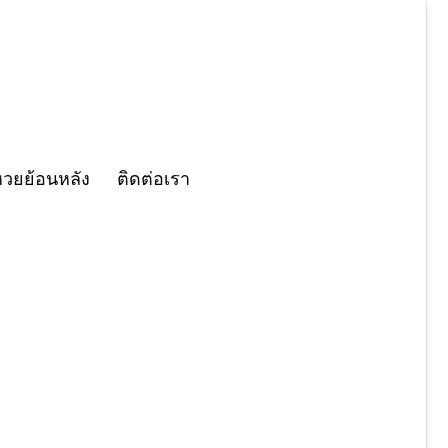
วยย้อนหลัง
ติดต่อเรา