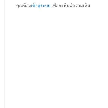
คุณต้อง
เข้าสู่ระบบ
เพื่อจะพิมพ์ความเห็น