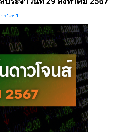
์ประจำวันที่ 29 สิงหาคม 2567
รางวัลที่ 1