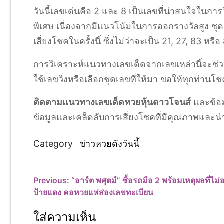
วันนี้เลขเด่นคือ 2 และ 8 เป็นเลขที่น่าสนใจในการ
พิเศษ เนื่องจากมีแนวโน้มในการออกรางวัลสูง ชุด
เสี่ยงโชคในครั้งนี้ ซึ่งไม่ว่าจะเป็น 21, 27, 83 หรื
การวิเคราะห์แนวทางเลขเด็ดจากเลขเหล่านี้จะช่วย
ใช้เลขวิ่งหรือเลือกชุดเลขที่ให้มา ขอให้ทุกท่านโ
ติดตามแนวทางเลขเด็ดหวยหุ้นดาวโจนส์
และข้อมู
ข้อมูลและเคล็ดลับการเสี่ยงโชคที่มีคุณภาพและน่า
Category
ข่าวหวยดังวันนี้
แนะแนว
Previous:
“อาร์ต พศุตม์” ซื้อรถมือ 2 พร้อมเหตุผลที่ไม
ป้ายแดง คอหวยแห่ส่องเลขทะเบียน
เรื่อง
ใส่ความเห็น