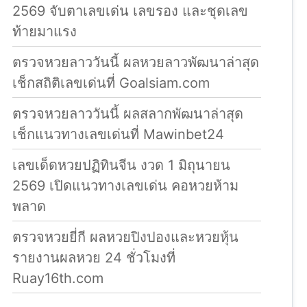
2569 จับตาเลขเด่น เลขรอง และชุดเลข
ท้ายมาแรง
ตรวจหวยลาววันนี้ ผลหวยลาวพัฒนาล่าสุด
เช็กสถิติเลขเด่นที่ Goalsiam.com
ตรวจหวยลาววันนี้ ผลสลากพัฒนาล่าสุด
เช็กแนวทางเลขเด่นที่ Mawinbet24
เลขเด็ดหวยปฏิทินจีน งวด 1 มิถุนายน
2569 เปิดแนวทางเลขเด่น คอหวยห้าม
พลาด
ตรวจหวยยี่กี ผลหวยปิงปองและหวยหุ้น
รายงานผลหวย 24 ชั่วโมงที่
Ruay16th.com