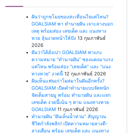
ฝันว่าถูกขโมยของสะเทือนใจแค่ไหน?
GOALSIAM พา ทำนายฝัน เจาะลางบอก
เหตุ พร้อมส่อง เลขเด็ด และ แนงทาง
หวย ลุ้นงวดหน้าให้ปัง
13 กุมภาพันธ์
2026
ฝันว่าได้อั่งเปา GOALSIAM พาแกะ
ความหมาย “ทำนายฝัน” ซองแดงมาแรง
แค่ไหน พร้อมส่อง “เลขเด็ด” และ “แนง
ทางหวย” งวดนี้
12 กุมภาพันธ์ 2026
ฝันเห็นแฟนเก่าโผล่มาในฝันอีกครั้ง?
GOALSIAM เปิดคำทำนายแบบจัดหนัก
จัดเต็มสายมู พร้อม ทำนายฝัน และแจก
เลขเด็ด งวดนี้เน้น ๆ ตาม แนงทางหวย
GOALSIAM
11 กุมภาพันธ์ 2026
ทำนายฝัน “ฝันเห็นน้ำท่วม” สัญญาณ
ชีวิตกำลังพลิก! เปิดความหมายลางดี-
ลางเตือน พร้อม เลขเด็ด และ แนงทาง