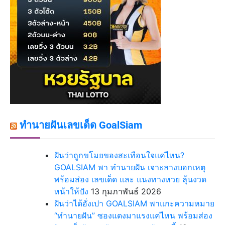
ทำนายฝันเลขเด็ด GoalSiam
ฝันว่าถูกขโมยของสะเทือนใจแค่ไหน?
GOALSIAM พา ทำนายฝัน เจาะลางบอกเหตุ
พร้อมส่อง เลขเด็ด และ แนงทางหวย ลุ้นงวด
หน้าให้ปัง
13 กุมภาพันธ์ 2026
ฝันว่าได้อั่งเปา GOALSIAM พาแกะความหมาย
“ทำนายฝัน” ซองแดงมาแรงแค่ไหน พร้อมส่อง