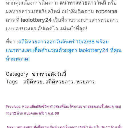
หากคุณต้องการติดตาม
แนวทางหวยลาววันนี้
หรือ
ผลหวยลาวแบบเรียลไทม์ อย่าลืมติดตาม
ตรวจหวย
ลาว
ที่
laolottery24
เว็บที่รวบรวมข่าวสารหวยลาว
แบบครบวงจร อัปเดตไว แม่นยำที่สุด!
ที่มา :
สถิติหวยลาวออกวันจันทร์ 10/2/68 พร้อม
แนวทางเลขเด็ดคำนวณด้วยสูตร laolottery24 ที่คุณ
ห้ามพลาด!
Category
ข่าวหวยดังวันนี้
Tags
สถิติหวย
,
สถิติหวยลาว
,
หวยลาว
แนะแนว
Previous:
หวยเหลือพลิกชีวิต สาวสองพี่น้องโคตรเฮง ขายลอตเตอรี่ไม่หมด ก่อน
รวย 12 ล้าน แบ่งคนละครึ่ง 1 ก.พ. 68
เรื่อง
Next:
หนุ่มอุทัยฯ เพิ่งซื้อหวยเมื่อเช้า ตกเย็นถูกรางวัลที่ 1 ถึง 2 ใบ รับ 12 ล้าน ขึ้น