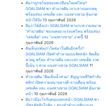
ฝันว่าถูกขโมยของสะเทือนใจแค่ไหน?
GOALSIAM พา ทำนายฝัน เจาะลางบอกเหตุ
พร้อมส่อง เลขเด็ด และ แนงทางหวย ลุ้นงวด
หน้าให้ปัง
13 กุมภาพันธ์ 2026
ฝันว่าได้อั่งเปา GOALSIAM พาแกะความหมาย
“ทำนายฝัน” ซองแดงมาแรงแค่ไหน พร้อมส่อง
“เลขเด็ด” และ “แนงทางหวย” งวดนี้
12
กุมภาพันธ์ 2026
ฝันเห็นแฟนเก่าโผล่มาในฝันอีกครั้ง?
GOALSIAM เปิดคำทำนายแบบจัดหนัก จัดเต็ม
สายมู พร้อม ทำนายฝัน และแจก เลขเด็ด งวด
นี้เน้น ๆ ตาม แนงทางหวย GOALSIAM
11
กุมภาพันธ์ 2026
ทำนายฝัน “ฝันเห็นน้ำท่วม” สัญญาณชีวิตกำลัง
พลิก! เปิดความหมายลางดี-ลางเตือน พร้อม
เลขเด็ด และ แนงทางหวย GOALSIAM ลุ้นงวด
หน้า
10 กุมภาพันธ์ 2026
ฝันว่ามีอะไรกับคนแปลกหน้า GOALSIAM พา
เปิดรหัสลับในฝัน – ส่องคำทำนายฝันแรงๆ