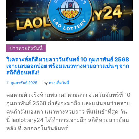
ข่าวหวยดังวันนี้
วิเคราะห์สถิติหวยลาววันจันทร์ 10 กุมภาพันธ์ 2568
เจาะเลขออกบ่อย พร้อมแนวทางหวยลาวแม่น ๆ จาก
สถิติย้อนหลัง!
11 กุมภาพันธ์ 2025
by
หวยเด็ดวันนี้
คอหวยตัวจริงห้ามพลาด! หวยลาว งวดวันจันทร์ที่ 10
กุมภาพันธ์ 2568 กำลังจะมาถึง และแน่นอนว่าหลาย
คนกำลังมองหา แนวทางหวยลาว ที่แม่นยำที่สุด วัน
นี้ laolottery24 ได้ทำการเจาะลึก สถิติหวยลาวย้อน
หลัง ที่เคยออกในวันจันทร์