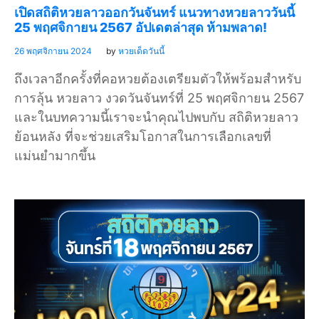
เปิดสถิติหวยลาวออกวันจันทร์ แนวทางหวยลาววันนี้
25 พฤศจิกายน 2567 อัปเดตล่าสุด ห้ามพลาด!
26 พฤศจิกายน 2024
by
หวยเด็ดวันนี้
ถึงเวลาอีกครั้งที่คอหวยต้องเตรียมตัวให้พร้อมสำหรับ
การลุ้น หวยลาว งวดวันจันทร์ที่ 25 พฤศจิกายน 2567
และในบทความนี้เราจะนำคุณไปพบกับ สถิติหวยลาว
ย้อนหลัง ที่จะช่วยเสริมโอกาสในการเลือกเลขที่
แม่นยำมากขึ้น