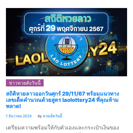
ข่าวหวยดังวันนี้
สถิติหวยลาวออกวันศุกร์ 29/11/67 พร้อมแนวทาง
เลขเด็ดคำนวณด้วยสูตร laolottery24 ที่คุณห้าม
พลาด!
1 ธันวาคม 2024
by
หวยเด็ดวันนี้
เตรียมความพร้อมให้กับตัวเองและกระเป๋าเงินของ