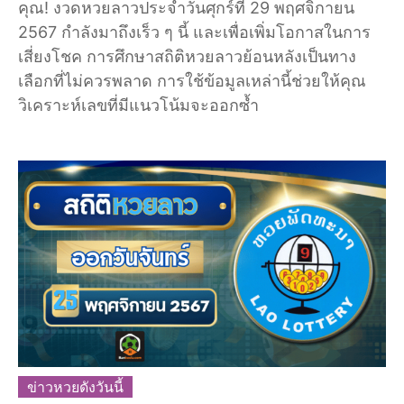
คุณ! งวดหวยลาวประจำวันศุกร์ที่ 29 พฤศจิกายน
2567 กำลังมาถึงเร็ว ๆ นี้ และเพื่อเพิ่มโอกาสในการ
เสี่ยงโชค การศึกษาสถิติหวยลาวย้อนหลังเป็นทาง
เลือกที่ไม่ควรพลาด การใช้ข้อมูลเหล่านี้ช่วยให้คุณ
วิเคราะห์เลขที่มีแนวโน้มจะออกซ้ำ
ข่าวหวยดังวันนี้